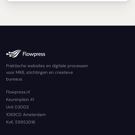
Praktische websites en digitale processen
voor MKB, stichtingen en creatieve
bureaus.
Flowpress.nl
Keurenplein 41
Unit D3003
1069CD Amsterdam
KvK: 59952016